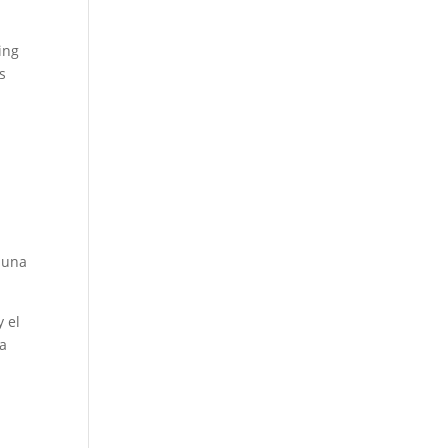
ing
s
a una
y el
ra