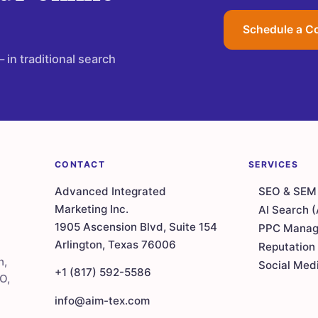
Schedule a C
 in traditional search
CONTACT
SERVICES
Advanced Integrated
SEO & SEM 
Marketing Inc.
AI Search 
1905 Ascension Blvd, Suite 154
PPC Manag
Arlington, Texas 76006
Reputatio
n,
Social Me
+1 (817) 592-5586
O,
info@aim-tex.com