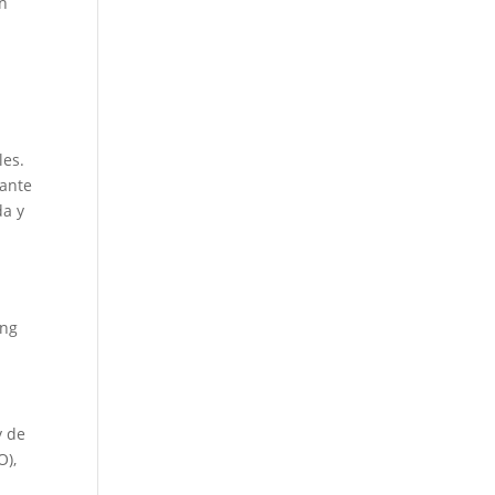
on
les.
iante
da y
ing
y de
O),