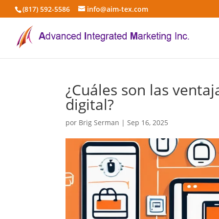
(817) 592-5586
info@aim-tex.com
¿Cuáles son las ventaj
digital?
por
Brig Serman
|
Sep 16, 2025