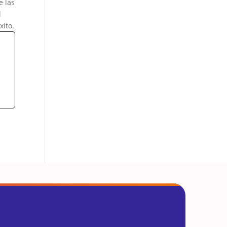
e las
l
xito.