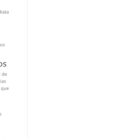
diata
sus
os
s de
ías
s que
s